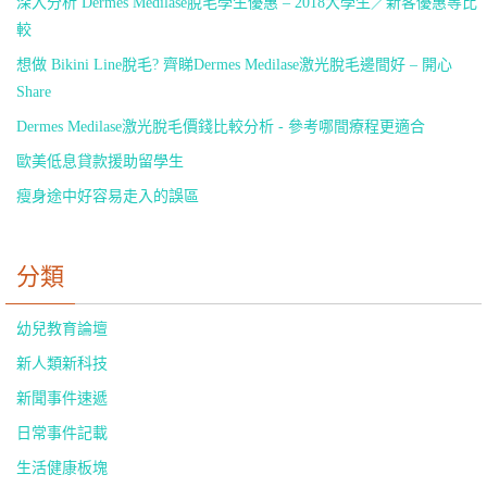
深入分析 Dermes Medilase脫毛學生優惠 – 2018大學生／新客優惠等比
較
是否在特定的場合才需要脫毛？學生的答案肯定是否！為了擺脫尷
尬，又不需要頻繁的脫毛，很多人都會選擇激光永久技術，包括
想做 Bikini Line脫毛? 齊睇Dermes Medilase激光脫毛邊間好 – 開心
medilase等等，應市場要求推出了很多學生優惠。
Share
Dermes Medilase激光脫毛價錢比較分析 - 參考哪間療程更適合
既快又無副作用的脫毛方
歐美低息貸款援助留學生
法
瘦身途中好容易走入的誤區
除了激光脫毛，使用脫毛膏也是一種比較常見的方法，最大的缺點來
分類
自，只要使用脫毛膏就要一直的使用下去。其實這是一個事實，由於
藥膏的脫毛只是作用在表面，並不是最徹底的脫毛，所以體毛1-2個星
幼兒教育論壇
期就會不斷的再生。
新人類新科技
永久脫毛可選擇專業的激光脫毛技術，從根本上讓毛囊裡的黑色素有
新聞事件速遞
所抑制，沒有黑色素的供給，毛髮也就沒有了營養的供給。當然它並
不會破壞人們身體內部的汗液排出。只需要幾個療程，就能永久性的
日常事件記載
甩開毛髮的束縛。
生活健康板塊