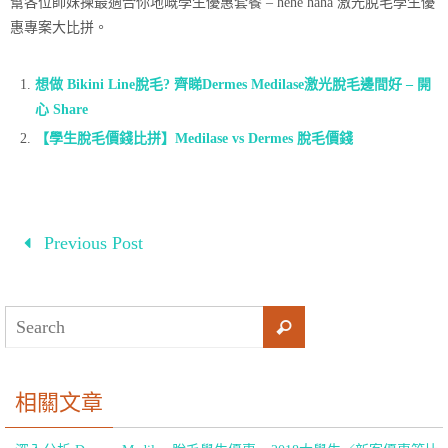
幫各位師妹揀最適合你地嘅學生優惠套餐 – hehe haha 激光脫毛學生優
惠專案大比拼。
想做 Bikini Line脫毛? 齊睇Dermes Medilase激光脫毛邊間好 – 開
心 Share
【學生脫毛價錢比拼】Medilase vs Dermes 脫毛價錢
Previous Post
市面上的脫毛方法很多人都嘗試過各種各樣的，比如說用鉗子拔掉，
然而，用拔出的方法並不科學，不僅能夠讓皮膚組織變得鬆弛，更是
忍受著莫大的痛苦，結果還是一樣會再生長。要知道拔出來的毛髮雖
然是連同根部拔起，但毛囊仍會繼續生長出新的體毛，大約一個月便
相關文章
會完全生長出來白辛苦一場，浪費了那麼大的氣力，也沒有辦法斬草
除根，相反還忍受了那麼大的痛苦。