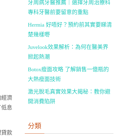
牙周病牙醫推薦｜選擇牙周治療科
專科牙醫前要留意的重點
Hermia 好唔好？預約前其實要睇清
楚幾樣嘢
Juvelook效果解析：為何在醫美界
掀起熱潮
Botox瘦面攻略 了解銷售一億瓶的
大熱瘦面技術
激光脫毛真實效果大揭秘：教你避
的經濟
開消費陷阱
了低息
分類
理貸款