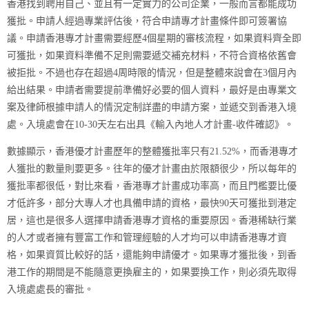
香港找到聘用自己、並且有一定實力的公司企業，一般而言都能成功
獲批。申請人經過專業評估後，符合申請專才計畫條件即可簽署協
議。申請香港專才計畫需要經歷4個星期的審核流程，如果資料齊全即
可獲批，如果資料準備不足則需要遞交補充材料，不符合資格依舊會
被拒批。不過也存在超過4周時限的情況，但是整體來說會在3個月內
給出結果。申請者需要提前準備好必要的個人資料，最好是由專業文
案及律師根據申請人的情況定制詳盡的申請方案，並遞交到香港入境
處。入境處會在10-30天左右出具《輸入內地人才計畫-收件確認》。
數據顯示，香港優才計畫歷年的整體獲批率只有21.52%，而香港專才
人獲批的數量則要更多。往年的優才計畫由於限額很少，所以每年的
獲批率都很低，對比來看，香港專才計畫成功率高，而且門檻要比優
才低許多，部分大專人才也具備申請的資格，最快90天可獲批到港定
居，這也是很多人選擇申請香港專才資格的重要原因。香港稀缺行業
的人才或者擁有豐富工作和管理經驗的人才均可以申請香港專才資
格，如果資質比較好的話，還能夠申請優才。如果專才獲批後，到香
港工作的期間是不能隨意更換雇主的，如果要換工作，則必須先取得
入境處處長的審批。