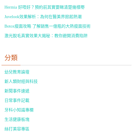
Hermia 好唔好？預約前其實要睇清楚幾樣嘢
Juvelook效果解析：為何在醫美界掀起熱潮
Botox瘦面攻略 了解銷售一億瓶的大熱瘦面技術
激光脫毛真實效果大揭秘：教你避開消費陷阱
分類
幼兒教育論壇
新人類財經與科技
新聞事件速遞
日常事件記載
牙科小知識專欄
生活健康板塊
絲打美容專區