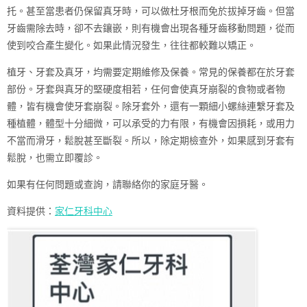
托。甚至當患者仍保留真牙時，可以做杜牙根而免於拔掉牙齒。但當
牙齒需除去時，卻不去鑲嵌，則有機會出現各種牙齒移動問題，從而
使到咬合產生變化。如果此情況發生，往往都較難以矯正。
植牙、牙套及真牙，均需要定期維修及保養。常見的保養都在於牙套
部份。牙套與真牙的堅硬度相若，任何會使真牙崩裂的食物或者物
體，皆有機會使牙套崩裂。除牙套外，還有一顆細小螺絲連繫牙套及
種植體，體型十分細微，可以承受的力有限，有機會因損耗，或用力
不當而滑牙，鬆脫甚至斷裂。所以，除定期檢查外，如果感到牙套有
鬆脫，也需立即覆診。
如果有任何問題或查詢，請聯絡你的家庭牙醫。
資料提供：
家仁牙科中心