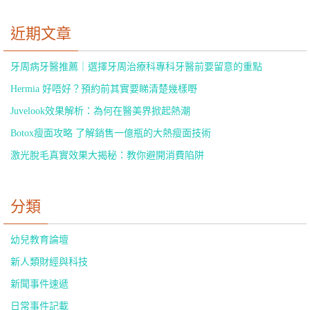
近期文章
牙周病牙醫推薦｜選擇牙周治療科專科牙醫前要留意的重點
Hermia 好唔好？預約前其實要睇清楚幾樣嘢
Juvelook效果解析：為何在醫美界掀起熱潮
Botox瘦面攻略 了解銷售一億瓶的大熱瘦面技術
激光脫毛真實效果大揭秘：教你避開消費陷阱
分類
幼兒教育論壇
新人類財經與科技
新聞事件速遞
日常事件記載