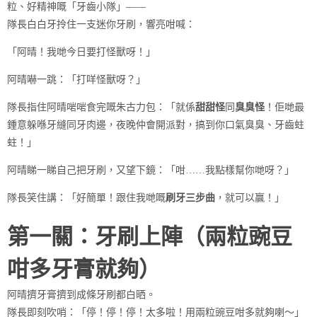
粒、好精神嘅「牙齒小隊」——
隊長白白牙拎住一支迷你牙刷，響亮咁喊：
「阿晴！我哋今日要打怪獸呀！」
阿晴嚇一跳：「打咩怪獸呀？」
隊長指住阿晴啱啱食完嘅朱古力包：「就係
甜甜怪
同
臭臭怪
！佢哋最
鍾意躲喺牙縫同牙肉邊，夜晚仲會開派對，搞到你口氣臭臭、牙齒蛀
蛀！」
阿晴睇一睇自己把牙刷，又望下鏡：「咁……我點樣幫你哋呀？」
隊長笑住講：「好簡單！跟住我哋嘅
刷牙三步曲
，就可以贏！」
第一關：牙刷上陣（兩粒豌豆
咁多牙膏就夠）
阿晴擠牙膏擠到成條牙刷都白晒。
隊長即刻吹哨：「停！停！停！太多啦！用兩粒豌豆咁多就夠喇～」