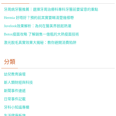
牙周病牙醫推薦｜選擇牙周治療科專科牙醫前要留意的重點
Hermia 好唔好？預約前其實要睇清楚幾樣嘢
Juvelook效果解析：為何在醫美界掀起熱潮
Botox瘦面攻略 了解銷售一億瓶的大熱瘦面技術
激光脫毛真實效果大揭秘：教你避開消費陷阱
分類
幼兒教育論壇
新人類財經與科技
新聞事件速遞
日常事件記載
牙科小知識專欄
生活健康板塊