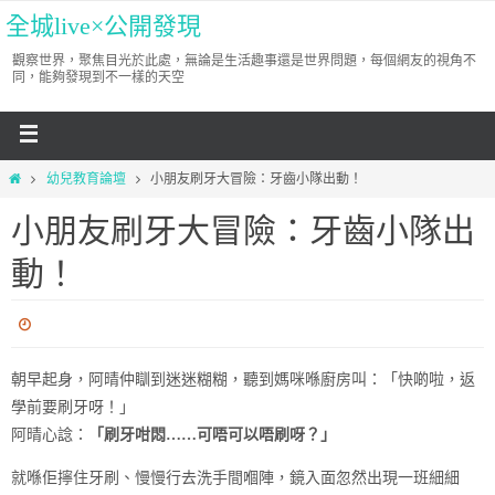
全城live×公開發現
觀察世界，聚焦目光於此處，無論是生活趣事還是世界問題，每個網友的視角不
同，能夠發現到不一樣的天空
幼兒教育論壇
小朋友刷牙大冒險：牙齒小隊出動！
小朋友刷牙大冒險：牙齒小隊出
動！
朝早起身，阿晴仲瞓到迷迷糊糊，聽到媽咪喺廚房叫：「快啲啦，返
學前要刷牙呀！」
阿晴心諗：
「刷牙咁悶……可唔可以唔刷呀？」
就喺佢擰住牙刷、慢慢行去洗手間嗰陣，鏡入面忽然出現一班細細