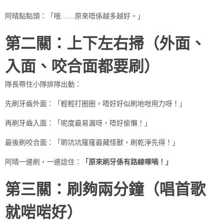
阿晴點點頭：「哦……原來唔係越多越好。」
第二關：上下左右掃（外面、
入面、咬合面都要刷）
隊長帶住小隊排隊出動：
先刷牙齒外面：「輕輕打圈圈，唔好好似刷地咁用力呀！」
再刷牙齒入面：「呢度最易漏呀，唔好偷懶！」
最後刷咬合面：「啲坑坑窿窿最藏怪獸，刷乾淨先得！」
阿晴一邊刷，一邊諗住：
「原來刷牙係有路線㗎喎！」
第三關：刷夠兩分鐘（唱首歌
就啱啱好）