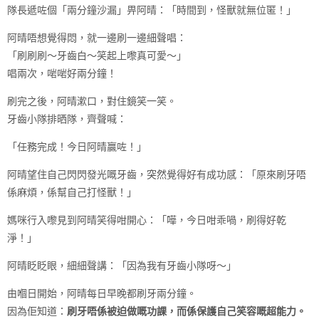
隊長遞咗個「兩分鐘沙漏」畀阿晴：「時間到，怪獸就無位匿！」
阿晴唔想覺得悶，就一邊刷一邊細聲唱：
「刷刷刷～牙齒白～笑起上嚟真可愛～」
唱兩次，啱啱好兩分鐘！
刷完之後，阿晴漱口，對住鏡笑一笑。
牙齒小隊排晒隊，齊聲喊：
「任務完成！今日阿晴贏咗！」
阿晴望住自己閃閃發光嘅牙齒，突然覺得好有成功感：「原來刷牙唔
係麻煩，係幫自己打怪獸！」
媽咪行入嚟見到阿晴笑得咁開心：「嘩，今日咁乖喎，刷得好乾
淨！」
阿晴眨眨眼，細細聲講：「因為我有牙齒小隊呀～」
由嗰日開始，阿晴每日早晚都刷牙兩分鐘。
因為佢知道：
刷牙唔係被迫做嘅功課，而係保護自己笑容嘅超能力。